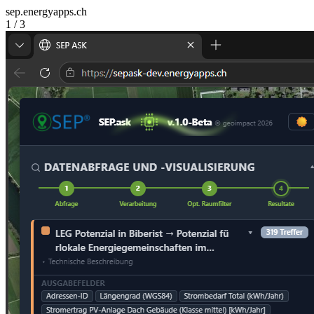
sep.energyapps.ch
1
/
3