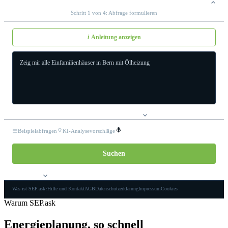
DATENABFRAGE UND -VISUALISIERUNG
Schritt 1 von 4: Abfrage formulieren
i
Anleitung anzeigen
Zeig mir alle Einfamilienhäuser in Bern mit Ölheizung
VERFÜGBARE SUCH- UND AUSGABEFELDER
Beispielabfragen
KI-Analysevorschläge
Suchen
VERLAUF
Was ist SEP.ask?
Hilfe und Kontakt
AGB
Datenschutzerklärung
Impressum
Cookies
Warum SEP.ask
Energieplanung, so schnell