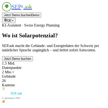
SEP
.ask
®
Jetzt Demo buchen
Demo
DE
KI-Assistent · Swiss Energy Planning
Wo ist Solarpotenzial?
SEP.ask macht die Gebäude- und Energiedaten der Schweiz per
natürlicher Sprache zugänglich – und liefert sofort Antworten.
Jetzt Demo buchen
1.5 Mrd.
Datenpunkte
2 Mio.+
Gebäude
26
Kantone
SEP
SEP.ask
®
© geoimpact 2026